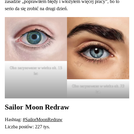
zasadzie „poprawiłem błędy i włożyłem więcej pracy”, bo to
serio da się zrobić na drugi dzień.
Oko narysowane w wieku ok. 15
lat
Oko narysowane w wieku ok. 23
lat.
Sailor Moon Redraw
Hashtag:
#SailorMoonRedraw
Liczba postów: 227 tys.