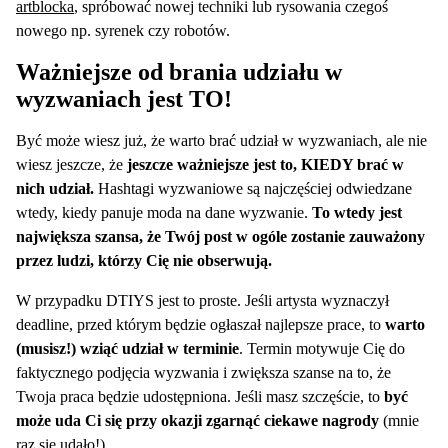
artblocka
, spróbować nowej techniki lub rysowania czegoś
nowego np. syrenek czy robotów.
Ważniejsze od brania udziału w
wyzwaniach jest TO!
Być może wiesz już, że warto brać udział w wyzwaniach, ale nie
wiesz jeszcze, że
jeszcze ważniejsze jest to, KIEDY brać w
nich udział.
Hashtagi wyzwaniowe są najczęściej odwiedzane
wtedy, kiedy panuje moda na dane wyzwanie.
To wtedy jest
największa szansa, że Twój post w ogóle zostanie zauważony
przez ludzi, którzy Cię nie obserwują.
W przypadku DTIYS jest to proste. Jeśli artysta wyznaczył
deadline, przed którym będzie ogłaszał najlepsze prace, to
warto
(musisz!) wziąć udział w terminie
. Termin motywuje Cię do
faktycznego podjęcia wyzwania i zwiększa szanse na to, że
Twoja praca będzie udostępniona. Jeśli masz szczęście, to
być
może uda Ci się przy okazji zgarnąć ciekawe nagrody
(mnie
raz się udało!).