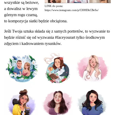
wszystkie są beżowe,
LINK do posta:
a dowalisz w lewym
https://www.instagram.com/p/CI0HDkCBeSo/
górnym rogu czarną,
to kompozycja siatki będzie obciążona.
Jeśli Twoja sztuka składa się z samych portretów, to wyzwanie to
będzie różnić się od wyzwania #faceyourart tylko środkowym
zdjęciem i kadrowaniem rysunków.