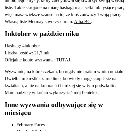
ulubionego artysty, który zdecydował się stworzyć swoją własną
listę. Takie skrojone na miarę hashagi mają setki lub tysiące prac,
więc masz większe szanse na to, że ktoś zauważy Twoją pracę.
Własną listę Mermay stworzyła m.in.
Alba BG
.
Inktober w październiku
Hashtag:
#inktober
Liczba postów: 21,7 mln
Oficjalne konto wyzwania:
TUTAJ
.
Wyzwanie, na które czekam, bo nigdy nie brałam w nim udziału.
Uwielbiam kreślić czarne linie, bo wtedy mogę skupić się na
kształtach, a nie na kolorach i bardziej się w tym podszkolić.
Mam nadzieję w końcu wykorzystać mój Pentelek.
Inne wyzwania odbywające się w
miesiącu
February Faces