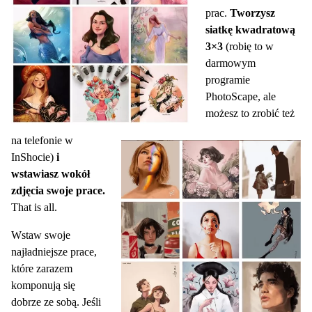
prac.
Tworzysz
siatkę kwadratową
3×3
(robię to w
darmowym
programie
PhotoScape, ale
możesz to zrobić też
na telefonie w
InShocie)
i
wstawiasz wokół
zdjęcia swoje prace.
That is all.
Wstaw swoje
najładniejsze prace,
które zarazem
komponują się
dobrze ze sobą. Jeśli