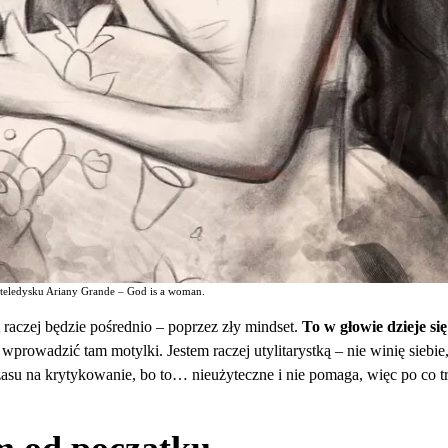
z teledysku Ariany Grande – God is a woman.
 raczej będzie pośrednio – poprzez zły mindset.
To w głowie dzieje się
wprowadzić tam motylki. Jestem raczej utylitarystką – nie winię siebie, 
zasu na krytykowanie, bo to… nieużyteczne i nie pomaga, więc po co tr