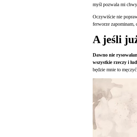
myśl pozwala mi chwy
Oczywiście nie popraw
ferworze zapominam, c
A jeśli j
Dawno nie rysowałam.
wszystkie rzeczy i lu
będzie mnie to męczyć