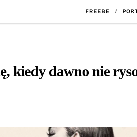
FREEBE
POR
ię, kiedy dawno nie ry