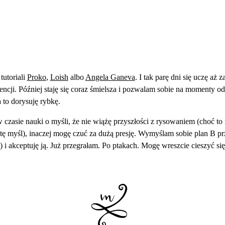
tutoriali
Proko
,
Loish
albo
Angela Ganeva
. I tak parę dni się uczę aż 
ncji. Później staję się coraz śmielsza i pozwalam sobie na momenty o
a to dorysuję rybkę.
zasie nauki o myśli, że nie wiążę przyszłości z rysowaniem (choć to n
ę myśl), inaczej mogę czuć za dużą presję. Wymyślam sobie plan B pr
 i akceptuję ją. Już przegrałam. Po ptakach. Mogę wreszcie cieszyć si