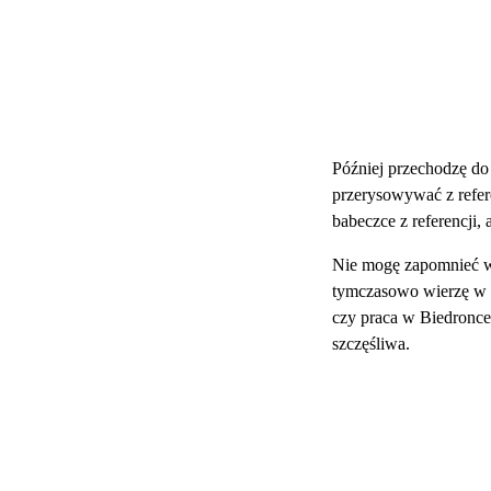
Później przechodzę do 
przerysowywać z refere
babeczce z referencji, 
Nie mogę zapomnieć w c
tymczasowo wierzę w t
czy praca w Biedronce)
szczęśliwa.