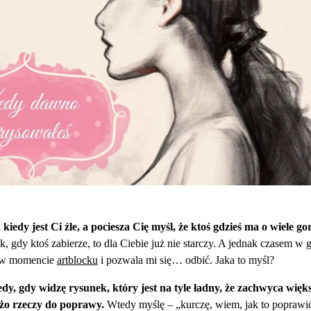
kiedy jest Ci źle, a pociesza Cię myśl, że ktoś gdzieś ma o wiele go
k, gdy ktoś zabierze, to dla Ciebie już nie starczy. A jednak czasem w 
a w momencie
artblocku
i pozwala mi się… odbić. Jaka to myśl?
y, gdy widzę rysunek, który jest na tyle ładny, że zachwyca więks
użo rzeczy do poprawy.
Wtedy myślę – „kurczę, wiem, jak to poprawić!