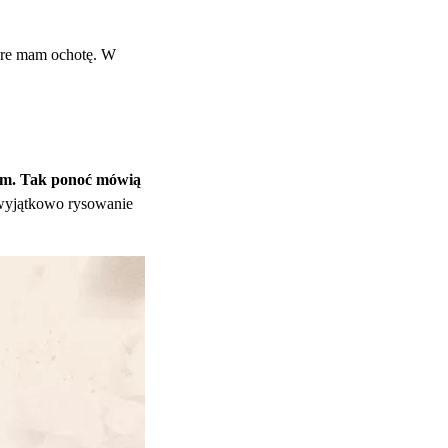
tóre mam ochotę. W
łam. Tak ponoć mówią
 wyjątkowo rysowanie