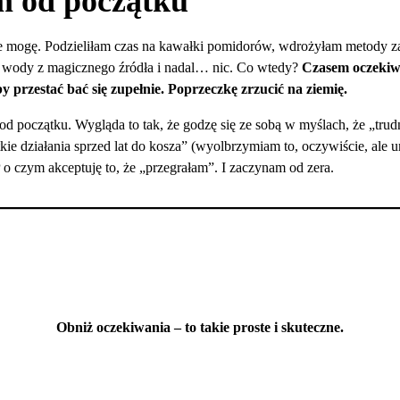
 od początku
ie mogę. Podzieliłam czas na kawałki pomidorów, wdrożyłam metody z
 wody z magicznego źródła i nadal… nic. Co wtedy?
Czasem oczekiw
y przestać bać się zupełnie. Poprzeczkę zrzucić na ziemię.
 początku. Wygląda to tak, że godzę się ze sobą w myślach, że „trudno
kie działania sprzed lat do kosza” (wyolbrzymiam to, oczywiście, ale um
P o czym akceptuję to, że „przegrałam”. I zaczynam od zera.
Obniż oczekiwania – to takie proste i skuteczne.