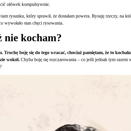
cić ołówek kompulsywnie.
iam rysunku, który sprawił, że dostałam powera. Rysuję rzeczy, na k
o wywołało stan chęci rysowania.
uż nie kocham?
 Trochę boję się do tego wracać, chociaż pamiętam, że to kocha
dzie wokół.
Chyba boję się rozczarowania – co jeśli jednak tym razem
?