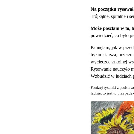
Na początku rysowała
Trójkątne, spiralne i s
Może poszłam w to, b
powiedzieć, co było pi
Pamiętam, jak w przeds
byłam starsza, przerzu
wycieczce szkolnej wsz
Rysowanie nauczyło mn
Wzbudzić w ludziach 
Poniżej rysunki z podstaw
ładnie, to jest to przypad