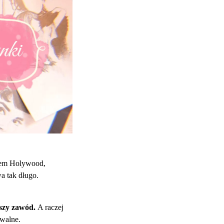
rem Holywood,
a tak długo.
pszy zawód.
A raczej
ywalne.