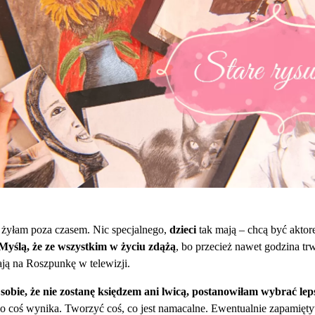
żyłam poza czasem. Nic specjalnego,
dzieci
tak mają – chcą być akto
Myślą, że ze wszystkim w życiu zdążą
, bo przecież nawet godzina trw
ją na Roszpunkę w telewizji.
obie, że nie zostanę księdzem ani lwicą, postanowiłam wybrać le
go coś wynika. Tworzyć coś, co jest namacalne. Ewentualnie zapamięt