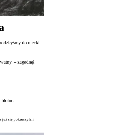
a
hodziłyśmy do niecki
ywatny. – zagadnął
 błotne.
a już się pokruszyła i