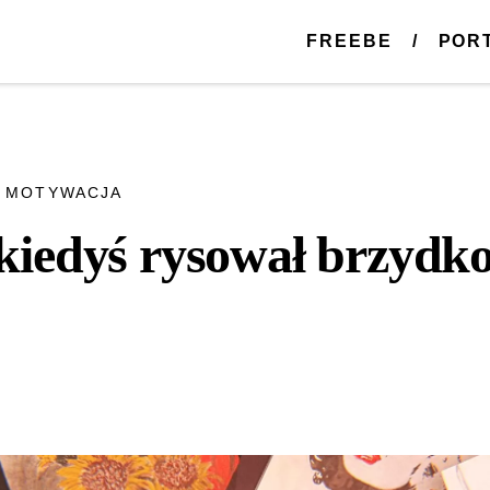
FREEBE
POR
|
MOTYWACJA
kiedyś rysował brzydk