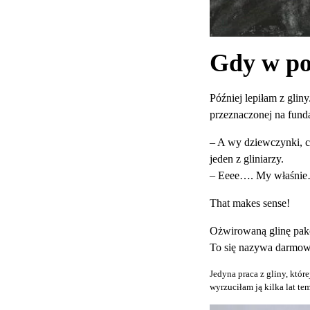
Gdy w po
Później lepiłam z gli
przeznaczonej na funda
– A wy dziewczynki, co
jeden z gliniarzy.
– Eeee…. My właśnie
That makes sense!
Ożwirowaną glinę pako
To się nazywa darmow
Jedyna praca z gliny, które
wyrzuciłam ją kilka lat te