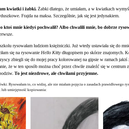
m kwiatki i żabki.
Żabki dlatego, że umiałam, a w kwiatkach wymyśl
erduszkowe. Frajda na maksa. Szczególnie, jak się jest jedynakiem.
o ktoś mnie kiedyś pochwalił? Albo chwalili mnie, bo dobrze rys
erwsze.
zkolu rysowałam ludziom księżniczki. Już wtedy ustawiała się do mnie
ciłam się na rysowanie
Hello Kitty
długopisem po skórze znajomych. Kol
yscy zbiegli się do mojej pracy kolorowanej na gipsie w ramach jakiś 
ie, że w ten sposób można choć przez chwile znaleźć się w centrum z
podziw.
To jest niezdrowe, ale chwilami przyjemne.
ówki. Rysowałam to, co widzę, ale nie miałam pojęcia o zasadach prawidłowego rys
ek lub umiejętność kopiowania: