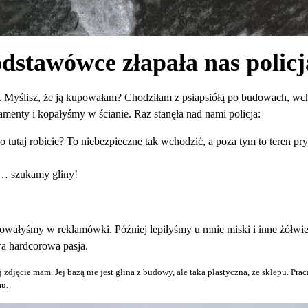
dstawówce złapała nas policj
ny. Myślisz, że ją kupowałam? Chodziłam z psiapsiółą po budowach, wc
menty i kopałyśmy w ścianie. Raz stanęła nad nami policja:
 tutaj robicie? To niebezpieczne tak wchodzić, a poza tym to teren pr
… szukamy gliny!
wałyśmy w reklamówki. Później lepiłyśmy u mnie miski i inne żółwie
a hardcorowa pasja.
j zdjęcie mam. Jej bazą nie jest glina z budowy, ale taka plastyczna, ze sklepu. Prac
mu.