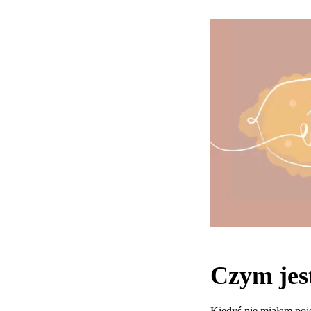
Czym jes
Kiedyś nie miałam poję