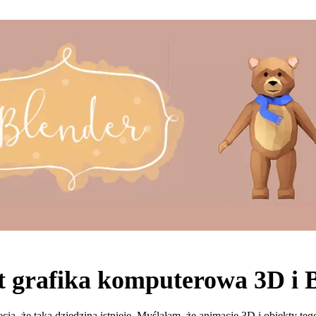
t grafika komputerowa 3D i 
cia, że taka dziedzina istnieje. Myślałam, że animacje 3D i obiekty te