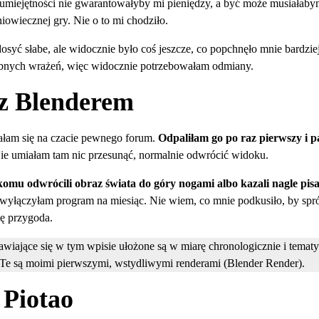
 umiejętności nie gwarantowałyby mi pieniędzy, a być może musiała
niowiecznej gry. Nie o to mi chodziło.
dosyć słabe, ale widocznie było coś jeszcze, co popchnęło mnie bardzie
obnych wrażeń, więc widocznie potrzebowałam odmiany.
 z Blenderem
ałam się na czacie pewnego forum.
Odpaliłam go po raz pierwszy i p
ie umiałam tam nic przesunąć, normalnie odwrócić widoku.
 komu odwrócili obraz świata do góry nogami albo kazali nagle pis
wyłączyłam program na miesiąc. Nie wiem, co mnie podkusiło, by spr
się przygoda.
wiające się w tym wpisie ułożone są w miarę chronologicznie i tematy
Te są moimi pierwszymi, wstydliwymi renderami (Blender Render).
 Piotao