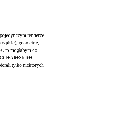
w pojedynczym renderze
wpisie), geometrię,
ała, to mogłabym do
Ctrl+Alt+Shift+C.
erali tylko niektórych