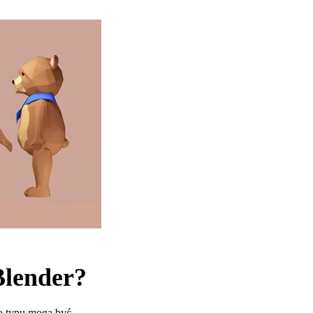
Blender?
go typu mogą być