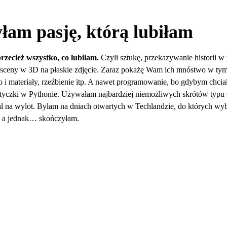
łam pasję, którą lubiłam
przecież wszystko, co lubiłam.
Czyli sztukę, przekazywanie historii 
 sceny w 3D na płaskie zdjęcie. Zaraz pokażę Wam ich mnóstwo w tym 
ło i materiały, rzeźbienie itp. A nawet programowanie, bo gdybym chci
tyczki w Pythonie. Używałam najbardziej niemożliwych skrótów typu 
 na wylot. Byłam na dniach otwartych w Techlandzie, do których wybi
o, a jednak… skończyłam.