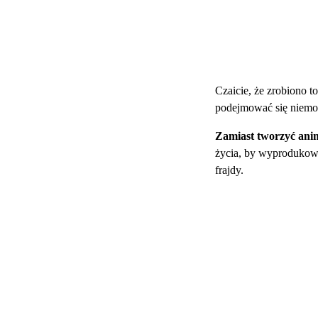
Czaicie, że zrobiono t
podejmować się niemoż
Zamiast tworzyć anim
życia, by wyprodukowa
frajdy.