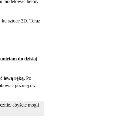
bym modelować hełmy
j ku sztuce 2D. Teraz
amiętam do dzisiaj
ać lewą ręką.
Po
óbować później raz
cznie, abyście mogli