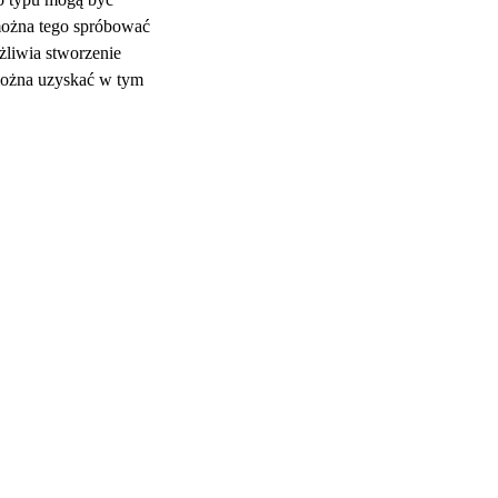
można tego spróbować
liwia stworzenie
 można uzyskać w tym