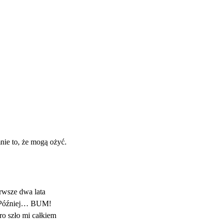
nie to, że mogą ożyć.
rwsze dwa lata
a. Później… BUM!
ro szło mi całkiem