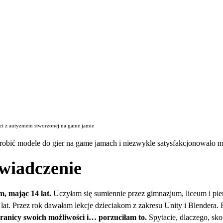
eci z autyzmem stworzonej na game jamie
 robić modele do gier na game jamach i niezwykle satysfakcjonowało m
wiadczenie
, mając 14 lat.
Uczyłam się sumiennie przez gimnazjum, liceum i pie
7 lat. Przez rok dawałam lekcje dzieciakom z zakresu Unity i Blender
ranicy swoich możliwości i… porzuciłam to.
Spytacie, dlaczego, sko