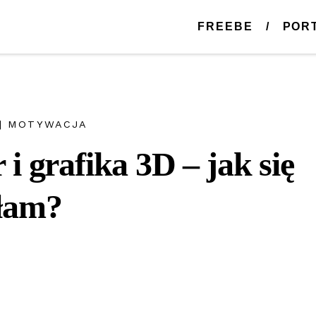
FREEBE
POR
|
MOTYWACJA
 i grafika 3D – jak się
łam?