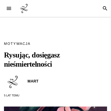
MOTYWACJA
Rysując, dosięgasz
nieśmiertelności
MART
5 LAT
TEMU