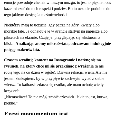
emocje powoduje chemia w naszym mózgu, to jest to piękne i coś
każe mi czuć do nich respekt i podziw. Bo to uczucie podobne do
tego jakbym dosięgała nieśmiertelności.
Niektórzy mają to uczucie, gdy patrzą na góry, kwiaty albo
morskie fale. Ja odnajduję je w graficie startym na papierze albo
pikselach na ekranie. Czuję je, przyglądając się teksturom z
bliska.
Analizując atomy mikroświata, odczuwam indukcyjnie
potęgę makroświata.
Czasem scrolluję kontent na Instagramie i natknę się na
rysunek, na który chce mi się przeklinać z wrażenia
(a nie
robię tego na co dzień w ogóle). Dziwna rekacja, wiem. Ale nie
jestem Szekspirem, by w przypływie zachwytu wylać z siebie
wiersz. To katharsis zdarza się rzadko, ale mam ochotę wtedy
krzyczeć:
„Niemożliwe! To nie mógł zrobić człowiek. Jakie to jest, kurwa,
piękne.”
Exegi monumentum jest