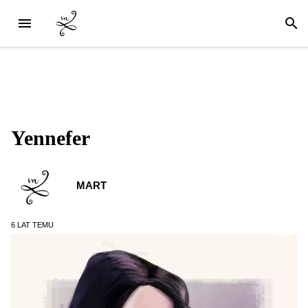
Yennefer
MART
6 LAT
TEMU