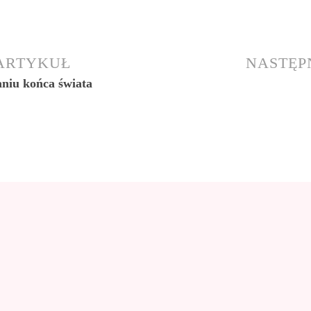
 ARTYKUŁ
NASTĘP
niu końca świata