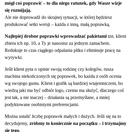
mógł coś poprawić – to dla niego ratunek, gdy Wasze wizje
się rozmijają.
Ale nie doprowadź do skrajnej sytuacji, w której będziesz
produkować setki wersji – każda z inną, małą poprawką.
Najlepiej drobne poprawki wprowadzać pakietami
tzn. klient
zbiera ich np. 10, a Ty je nanosisz za jednym zamachem.
Redukuje to czas ciągłego odpalania pliku i eliminuje pracę na
wyrywki.
Jeśli klient pyta o opinie swoją rodzinę czy kolegów, rusza
machina niekończonych się poprawek, bo każda z osób ocenia
wg swojego gustu. Klient i grafik są bardziej wtajemniczeni, bo
wiedzą jaki ma być odbiór logo, czemu ma służyć, dlaczego coś
jest tak, a nie inaczej – działania są przemyślane, a mniej
podyktowane osobistymi preferencjami.
Można ustalić liczbę poprawek małych i dużych. Jeśli się na to
decydujemy,
zróbmy to koniecznie na początku – i trzymajmy
się tego
.