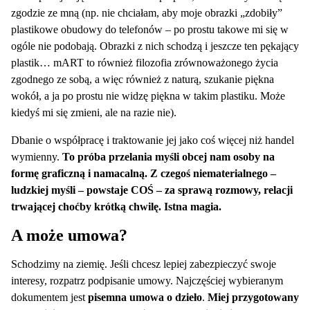
zgodzie ze mną (np. nie chciałam, aby moje obrazki „zdobiły”
plastikowe obudowy do telefonów – po prostu takowe mi się w
ogóle nie podobają. Obrazki z nich schodzą i jeszcze ten pękający
plastik… mART to również filozofia zrównoważonego życia
zgodnego ze sobą, a więc również z naturą, szukanie piękna
wokół, a ja po prostu nie widzę piękna w takim plastiku. Może
kiedyś mi się zmieni, ale na razie nie).
Dbanie o współpracę i traktowanie jej jako coś więcej niż handel
wymienny.
To próba przelania myśli obcej nam osoby na
formę graficzną i namacalną. Z czegoś niematerialnego –
ludzkiej myśli – powstaje COŚ – za sprawą rozmowy, relacji
trwającej choćby krótką chwilę. Istna magia.
A może umowa?
Schodzimy na ziemię. Jeśli chcesz lepiej zabezpieczyć swoje
interesy, rozpatrz podpisanie umowy. Najczęściej wybieranym
dokumentem jest
pisemna umowa o dzieło
.
Miej przygotowany