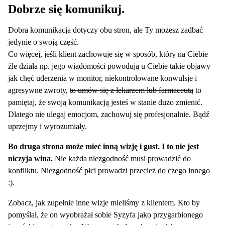
Dobrze się komunikuj.
Dobra komunikacja dotyczy obu stron, ale Ty możesz zadbać
jedynie o swoją część.
Co więcej, jeśli klient zachowuje się w sposób, który na Ciebie
źle działa np. jego wiadomości powodują u Ciebie takie objawy
jak chęć uderzenia w monitor, niekontrolowane konwulsje i
agresywne zwroty,
to umów się z lekarzem lub farmaceutą
to
pamiętaj, że swoją komunikacją jesteś w stanie dużo zmienić.
Dlatego nie ulegaj emocjom, zachowuj się profesjonalnie. Bądź
uprzejmy i wyrozumiały.
Bo druga strona może mieć inną wizję i gust. I to nie jest
niczyja wina.
Nie każda niezgodność musi prowadzić do
konfliktu. Niezgodność płci prowadzi przecież do czego innego
:).
Zobacz, jak zupełnie inne wizje mieliśmy z klientem. Kto by
pomyślał, że on wyobrażał sobie Syzyfa jako przygarbionego