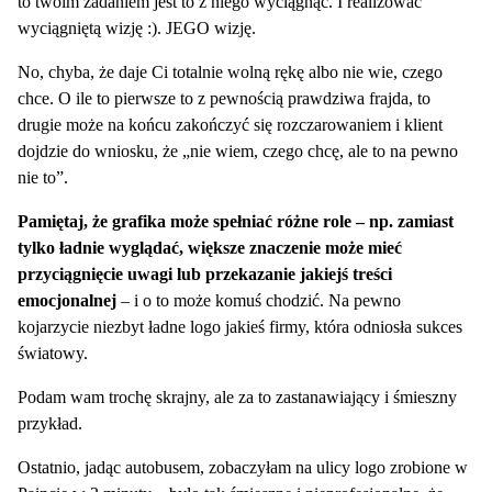
to twoim zadaniem jest to z niego wyciągnąć. I realizować
wyciągniętą wizję :). JEGO wizję.
No, chyba, że daje Ci totalnie wolną rękę albo nie wie, czego
chce. O ile to pierwsze to z pewnością prawdziwa frajda, to
drugie może na końcu zakończyć się rozczarowaniem i klient
dojdzie do wniosku, że „nie wiem, czego chcę, ale to na pewno
nie to”.
Pamiętaj, że grafika może spełniać różne role – np. zamiast
tylko ładnie wyglądać, większe znaczenie może mieć
przyciągnięcie uwagi lub przekazanie jakiejś treści
emocjonalnej
– i o to może komuś chodzić. Na pewno
kojarzycie niezbyt ładne logo jakieś firmy, która odniosła sukces
światowy.
Podam wam trochę skrajny, ale za to zastanawiający i śmieszny
przykład.
Ostatnio, jadąc autobusem, zobaczyłam na ulicy logo zrobione w