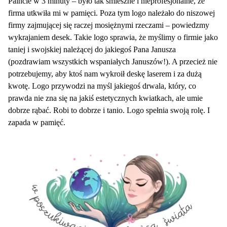
Paincie w 3 minuty – było tak śmieszne i nieprofesjonalne, że
firma utkwiła mi w pamięci. Poza tym logo należało do niszowej
firmy zajmującej się raczej mosiężnymi rzeczami – powiedzmy
wykrajaniem desek. Takie logo sprawia, że myślimy o firmie jako
taniej i swojskiej należącej do jakiegoś Pana Janusza
(pozdrawiam wszystkich wspaniałych Januszów!). A przecież nie
potrzebujemy, aby ktoś nam wykroił deskę laserem i za dużą
kwotę. Logo przywodzi na myśl jakiegoś drwala, który, co
prawda nie zna się na jakiś estetycznych kwiatkach, ale umie
dobrze rąbać. Robi to dobrze i tanio. Logo spełnia swoją rolę. I
zapada w pamięć.