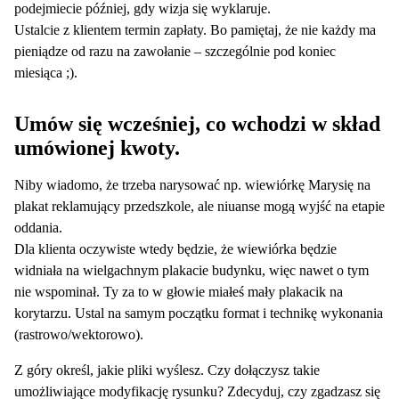
podejmiecie później, gdy wizja się wyklaruje.
Ustalcie z klientem termin zapłaty. Bo pamiętaj, że nie każdy ma
pieniądze od razu na zawołanie – szczególnie pod koniec
miesiąca ;).
Umów się wcześniej, co wchodzi w skład
umówionej kwoty.
Niby wiadomo, że trzeba narysować np. wiewiórkę Marysię na
plakat reklamujący przedszkole, ale niuanse mogą wyjść na etapie
oddania.
Dla klienta oczywiste wtedy będzie, że wiewiórka będzie
widniała na wielgachnym plakacie budynku, więc nawet o tym
nie wspominał. Ty za to w głowie miałeś mały plakacik na
korytarzu. Ustal na samym początku format i technikę wykonania
(rastrowo/wektorowo).
Z góry określ, jakie pliki wyślesz. Czy dołączysz takie
umożliwiające modyfikację rysunku? Zdecyduj, czy zgadzasz się