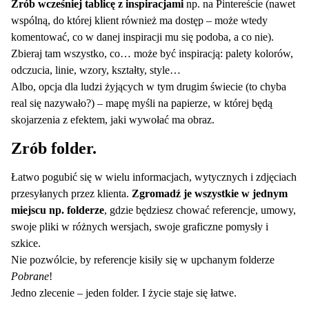
Zrób wcześniej tablicę z inspiracjami
np. na Pintereście (nawet
wspólną, do której klient również ma dostęp – może wtedy
komentować, co w danej inspiracji mu się podoba, a co nie).
Zbieraj tam wszystko, co… może być inspiracją: palety kolorów,
odczucia, linie, wzory, kształty, style…
Albo, opcja dla ludzi żyjących w tym drugim świecie (to chyba
real się nazywało?) – mapę myśli na papierze, w której będą
skojarzenia z efektem, jaki wywołać ma obraz.
Zrób folder.
Łatwo pogubić się w wielu informacjach, wytycznych i zdjęciach
przesyłanych przez klienta.
Zgromadź je wszystkie w jednym
miejscu np. folderze
, gdzie będziesz chować referencje, umowy,
swoje pliki w różnych wersjach, swoje graficzne pomysły i
szkice.
Nie pozwólcie, by referencje kisiły się w upchanym folderze
Pobrane
!
Jedno zlecenie – jeden folder. I życie staje się łatwe.