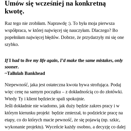
Umów się wcześniej na konkretną
kwotę.
Raz tego nie zrobiłam. Naprawdę :). To była moja pierwsza
współpraca, w której najwięcej się nauczyłam. Dlaczego? Bo
popełniłam najwięcej błędów. Dobrze, że przydarzyły mi się one
szybko.
If
I
had
to
live my life again
,
I’d make
the
same mistakes
,
only
sooner
.
~Tallulah Bankhead
Niepewność, jaka jest ostateczna kwota bywa strofująca. Podaj
więc cenę na samym początku – z dokładnością co do złotówki.
Wtedy Ty i klient będziecie spali spokojnie.
Jeśli dokładnie nie wiadomo, jak duży będzie zakres pracy i w
którym kierunku projekt będzie zmierzał, to podzielcie pracę na
etapy, co do których macie pewność, że się pojawią (np. szkic,
wykonanie projektu). Wyceńcie każdy osobno, a decyzję co dalej