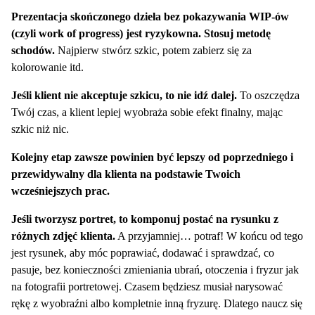
Prezentacja skończonego dzieła bez pokazywania WIP-ów
(czyli work of progress) jest ryzykowna. Stosuj metodę
schodów.
Najpierw stwórz szkic, potem zabierz się za
kolorowanie itd.
Jeśli klient nie akceptuje szkicu, to nie idź dalej.
To oszczędza
Twój czas, a klient lepiej wyobraża sobie efekt finalny, mając
szkic niż nic.
Kolejny etap zawsze powinien być lepszy od poprzedniego i
przewidywalny dla klienta na podstawie Twoich
wcześniejszych prac.
Jeśli tworzysz portret, to komponuj postać na rysunku z
różnych zdjęć klienta.
A przyjamniej… potraf! W końcu od tego
jest rysunek, aby móc poprawiać, dodawać i sprawdzać, co
pasuje, bez konieczności zmieniania ubrań, otoczenia i fryzur jak
na fotografii portretowej. Czasem będziesz musiał narysować
rękę z wyobraźni albo kompletnie inną fryzurę. Dlatego naucz się