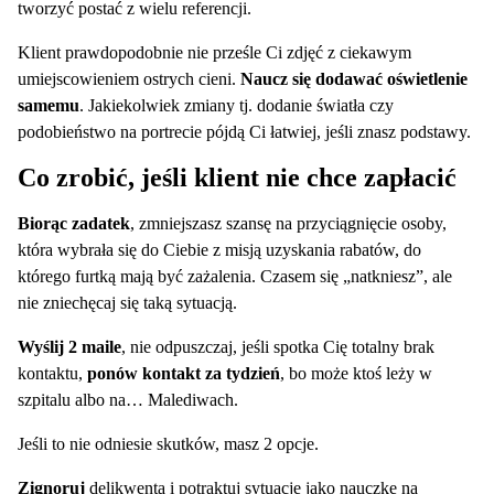
tworzyć postać z wielu referencji.
Klient prawdopodobnie nie prześle Ci zdjęć z ciekawym
umiejscowieniem ostrych cieni.
Naucz się dodawać oświetlenie
samemu
. Jakiekolwiek zmiany tj. dodanie światła czy
podobieństwo na portrecie pójdą Ci łatwiej, jeśli znasz podstawy.
Co zrobić, jeśli klient nie chce zapłacić
Biorąc zadatek
, zmniejszasz szansę na przyciągnięcie osoby,
która wybrała się do Ciebie z misją uzyskania rabatów, do
którego furtką mają być zażalenia. Czasem się „natkniesz”, ale
nie zniechęcaj się taką sytuacją.
Wyślij 2 maile
, nie odpuszczaj, jeśli spotka Cię totalny brak
kontaktu,
ponów kontakt za tydzień
, bo może ktoś leży w
szpitalu albo na… Malediwach.
Jeśli to nie odniesie skutków, masz 2 opcje.
Zignoruj
delikwenta i potraktuj sytuację jako nauczkę na