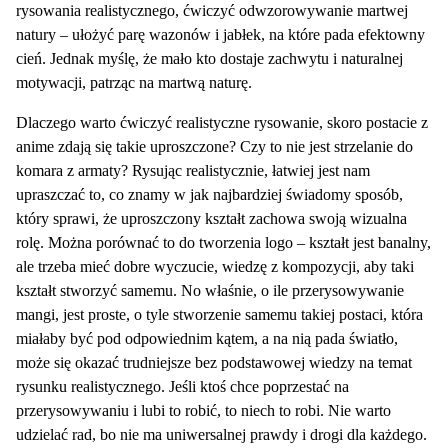
rysowania realistycznego, ćwiczyć odwzorowywanie martwej
natury – ułożyć parę wazonów i jabłek, na które pada efektowny
cień. Jednak myślę, że mało kto dostaje zachwytu i naturalnej
motywacji, patrząc na martwą naturę.
Dlaczego warto ćwiczyć realistyczne rysowanie, skoro postacie z
anime zdają się takie uproszczone? Czy to nie jest strzelanie do
komara z armaty? Rysując realistycznie, łatwiej jest nam
upraszczać to, co znamy w jak najbardziej świadomy sposób,
który sprawi, że uproszczony kształt zachowa swoją wizualna
rolę. Można porównać to do tworzenia logo – kształt jest banalny,
ale trzeba mieć dobre wyczucie, wiedzę z kompozycji, aby taki
kształt stworzyć samemu. No właśnie, o ile przerysowywanie
mangi, jest proste, o tyle stworzenie samemu takiej postaci, która
miałaby być pod odpowiednim kątem, a na nią pada światło,
może się okazać trudniejsze bez podstawowej wiedzy na temat
rysunku realistycznego. Jeśli ktoś chce poprzestać na
przerysowywaniu i lubi to robić, to niech to robi. Nie warto
udzielać rad, bo nie ma uniwersalnej prawdy i drogi dla każdego.