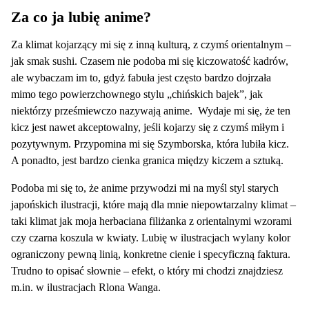
Za co ja lubię anime?
Za klimat kojarzący mi się z inną kulturą, z czymś orientalnym –
jak smak sushi. Czasem nie podoba mi się kiczowatość kadrów,
ale wybaczam im to, gdyż fabuła jest często bardzo dojrzała
mimo tego powierzchownego stylu „chińskich bajek”, jak
niektórzy prześmiewczo nazywają anime. Wydaje mi się, że ten
kicz jest nawet akceptowalny, jeśli kojarzy się z czymś miłym i
pozytywnym. Przypomina mi się Szymborska, która lubiła kicz.
A ponadto, jest bardzo cienka granica między kiczem a sztuką.
Podoba mi się to, że anime przywodzi mi na myśl styl starych
japońskich ilustracji, które mają dla mnie niepowtarzalny klimat –
taki klimat jak moja herbaciana filiżanka z orientalnymi wzorami
czy czarna koszula w kwiaty. Lubię w ilustracjach wylany kolor
ograniczony pewną linią, konkretne cienie i specyficzną faktura.
Trudno to opisać słownie – efekt, o który mi chodzi znajdziesz
m.in. w ilustracjach Rlona Wanga.