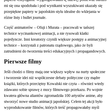
mi się ona spodobała i pod wynikami wyszukiwani ukazały się
przepiękne papiery w japońskim stylu idealne do wklejania w
różne listy i bullet journale.
Część animatorów – Ofuji i Murata – pracowali w tańszej
technice wycinankowej animacji, a nie rysowali klatki
pojedyncze. Inni kreatorzy czynili większe postępy a animacyjnej
technice – korzystali z patronatu rządowego, jako że byli
zatrudnieni do tworzenia treści edukacyjnych i propagandowych.
Pierwsze filmy
Jeśli chodzi o filmy mają one większy wpływ na nurty społeczne
i tworzenie idei niż współczesne debaty polityczne czy mądre
książki, których przeciętny Kowalski nie czyta – również wtedy
zdawano sobie sprawę z mocy filmowego przekazu. Po wojnie
kwatera główna aliantów zgromadziła 100 artystów anime, aby
stworzyć nowe studio animacji japońskiej. Celem tej akcji było
wyprodukowanie filmów, których treść propagowałaby myśl