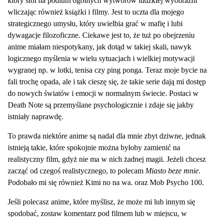
który stoi na podium ogólnych wytworów ludzkiej wyobraźni
wliczając również książki i filmy. Jest to uczta dla mojego
strategicznego umysłu, który uwielbia grać w mafię i lubi
dywagacje filozoficzne. Ciekawe jest to, że tuż po obejrzeniu
anime miałam niespotykany, jak dotąd w takiej skali, nawyk
logicznego myślenia w wielu sytuacjach i wielkiej motywacji
wygranej np. w lotki, tenisa czy ping ponga. Teraz moje bycie na
fali trochę opada, ale i tak cieszę się, że takie serie dają mi dostęp
do nowych światów i emocji w normalnym świecie. Postaci w
Death Note są przemyślane psychologicznie i zdaje się jakby
istniały naprawdę.
To prawda niektóre anime są nadal dla mnie zbyt dziwne, jednak
istnieją takie, które spokojnie można byłoby zamienić na
realistyczny film, gdyż nie ma w nich żadnej magii. Jeżeli chcesz
zacząć od czegoś realistycznego, to polecam
Miasto beze mnie
.
Podobało mi się również Kimi no na wa. oraz Mob Psycho 100.
Jeśli polecasz anime, które myślisz, że może mi lub innym się
spodobać, zostaw komentarz pod filmem lub w miejscu, w