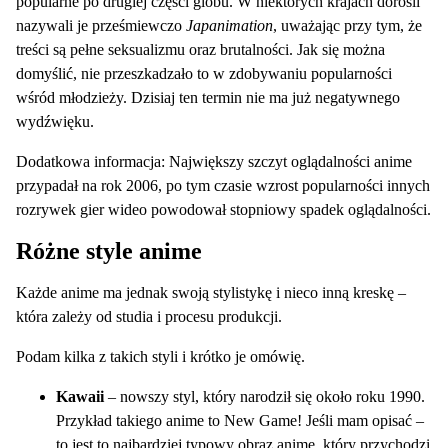
popularne po drugiej części globu. W niektórych krajach dorośli
nazywali je prześmiewczo
Japanimation
, uważając przy tym, że
treści są pełne seksualizmu oraz brutalności. Jak się można
domyślić, nie przeszkadzało to w zdobywaniu popularności
wśród młodzieży. Dzisiaj ten termin nie ma już negatywnego
wydźwięku.
Dodatkowa informacja: Największy szczyt oglądalności anime
przypadał na rok 2006, po tym czasie wzrost popularności innych
rozrywek gier wideo powodował stopniowy spadek oglądalności.
Różne style anime
Każde anime ma jednak swoją stylistykę i nieco inną kreskę –
która zależy od studia i procesu produkcji.
Podam kilka z takich styli i krótko je omówię.
Kawaii
– nowszy styl, który narodził się około roku 1990.
Przykład takiego anime to New Game! Jeśli mam opisać –
to jest to najbardziej typowy obraz anime, który przychodzi