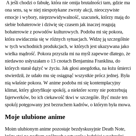
A jeśli chodzi o fabułę, która nie omija brutalności tam, gdzie ma
ona sens, są w niej niespotykane zwroty akcji, nieoczywiste
emocje i wybory, nieprzewidywalność, szacunek, którzy mają do
siebie bohaterowie i dziwię się czasem jak inaczej reagują
bohaterowie z powodów kulturowych. Podoba mi się pokora,
która uwidacznia się w różnych sytuacjach. Widzę ją szczególnie
w tych wschodnich produkcjach, w których jest ukazywana jako
wielka mądrość. Pokora przyszła mi na myśl zapewne dlatego, że
niedawno usłyszałam o 13 cnotach Benjamina Franklina, do
których starał dążyć w życiu. Jak głosi anegdotka, na łożu śmierci
stwierdził, że udało mu się osiągnąć wszystkie prócz jednej. Była
nią właśnie pokora. W anime podoba mi się kontemplacyjny
klimat, który gloryfikuje spokój, a niektóre sceny nie potrzebują
fajerwerków, bo ich ciekawość tkwi w szczególe. Być może ten
spokój potęgowany jest bezruchem kadrów, o którym była mowa.
Moje ulubione anime
Moim ulubionym anime pozostaje bezdyskusyjnie Death Note,