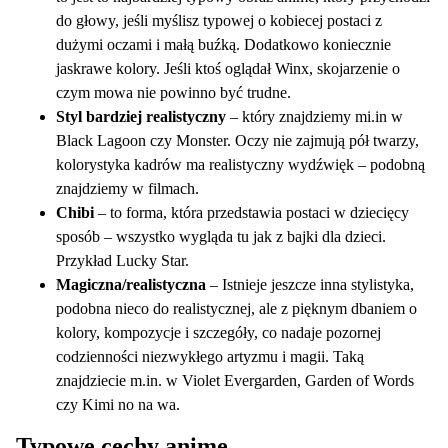
do głowy, jeśli myślisz typowej o kobiecej postaci z
dużymi oczami i małą buźką. Dodatkowo koniecznie
jaskrawe kolory. Jeśli ktoś oglądał Winx, skojarzenie o
czym mowa nie powinno być trudne.
Styl bardziej realistyczny
– który znajdziemy mi.in w
Black Lagoon czy Monster. Oczy nie zajmują pół twarzy,
kolorystyka kadrów ma realistyczny wydźwięk – podobną
znajdziemy w filmach.
Chibi
– to forma, która przedstawia postaci w dziecięcy
sposób – wszystko wygląda tu jak z bajki dla dzieci.
Przykład Lucky Star.
Magiczna/realistyczna
– Istnieje jeszcze inna stylistyka,
podobna nieco do realistycznej, ale z pięknym dbaniem o
kolory, kompozycje i szczegóły, co nadaje pozornej
codzienności niezwykłego artyzmu i magii. Taką
znajdziecie m.in. w Violet Evergarden, Garden of Words
czy Kimi no na wa.
Typowe cechy anime