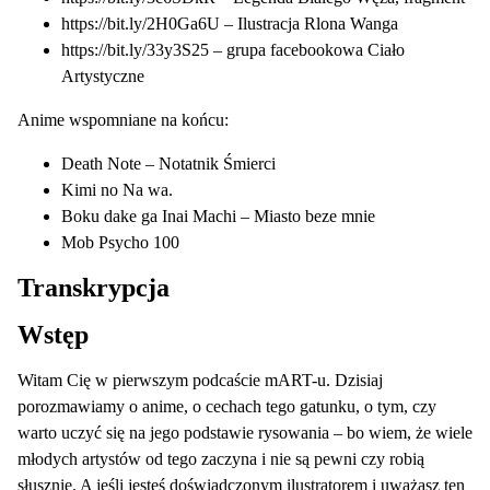
https://bit.ly/2H0Ga6U
– Ilustracja Rlona Wanga
https://bit.ly/33y3S25
– grupa facebookowa Ciało
Artystyczne
Anime wspomniane na końcu:
Death Note – Notatnik Śmierci
Kimi no Na wa.
Boku dake ga Inai Machi – Miasto beze mnie
Mob Psycho 100
Transkrypcja
Wstęp
Witam Cię w pierwszym podcaście mART-u. Dzisiaj
porozmawiamy o anime, o cechach tego gatunku, o tym, czy
warto uczyć się na jego podstawie rysowania – bo wiem, że wiele
młodych artystów od tego zaczyna i nie są pewni czy robią
słusznie. A jeśli jesteś doświadczonym ilustratorem i uważasz ten