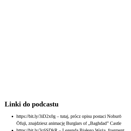
Linki do podcastu
https://bit.ly/3iD2x0g
– tutaj, prócz opisu postaci Noburō
Ōfuji, znajdziesz animację Burglars of „Baghdad” Castle
https://bit.ly/3c6SDkR
– Legenda Białego Węża, fragment