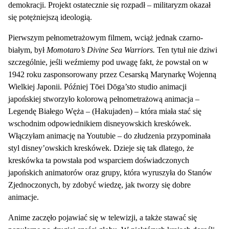
demokracji. Projekt ostatecznie się rozpadł – militaryzm okazał
się potężniejszą ideologią.
Pierwszym pełnometrażowym filmem, wciąż jednak czarno-
białym, był
Momotaro’s Divine Sea Warriors.
Ten tytuł nie dziwi
szczególnie, jeśli weźmiemy pod uwagę fakt, że powstał on w
1942 roku zasponsorowany przez Cesarską Marynarkę Wojenną
Wielkiej Japonii. Później Tōei Dōga’sto studio animacji
japońskiej stworzyło kolorową pełnometrażową animacja –
Legendę Białego Węża – (Hakujaden) – która miała stać się
wschodnim odpowiednikiem disneyowskich kreskówek.
Włączyłam animację na Youtubie – do złudzenia przypominała
styl disney’owskich kreskówek. Dzieje się tak dlatego, że
kreskówka ta powstała pod wsparciem doświadczonych
japońskich animatorów oraz grupy, która wyruszyła do Stanów
Zjednoczonych, by zdobyć wiedzę, jak tworzy się dobre
animacje.
Anime zaczęło pojawiać się w telewizji, a także stawać się