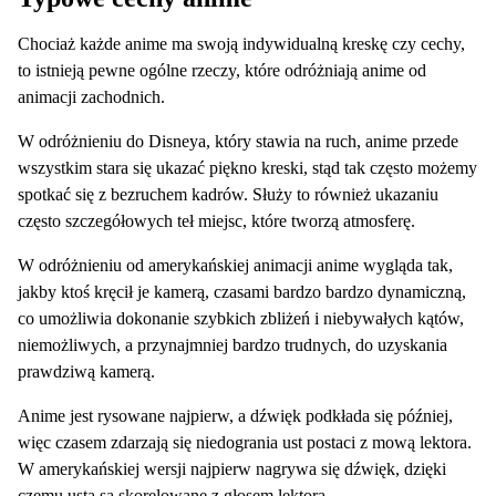
Chociaż każde anime ma swoją indywidualną kreskę czy cechy,
to istnieją pewne ogólne rzeczy, które odróżniają anime od
animacji zachodnich.
W odróżnieniu do Disneya, który stawia na ruch, anime przede
wszystkim stara się ukazać piękno kreski, stąd tak często możemy
spotkać się z bezruchem kadrów. Służy to również ukazaniu
często szczegółowych teł miejsc, które tworzą atmosferę.
W odróżnieniu od amerykańskiej animacji anime wygląda tak,
jakby ktoś kręcił je kamerą, czasami bardzo bardzo dynamiczną,
co umożliwia dokonanie szybkich zbliżeń i niebywałych kątów,
niemożliwych, a przynajmniej bardzo trudnych, do uzyskania
prawdziwą kamerą.
Anime jest rysowane najpierw, a dźwięk podkłada się później,
więc czasem zdarzają się niedogrania ust postaci z mową lektora.
W amerykańskiej wersji najpierw nagrywa się dźwięk, dzięki
czemu usta są skorelowane z głosem lektora.