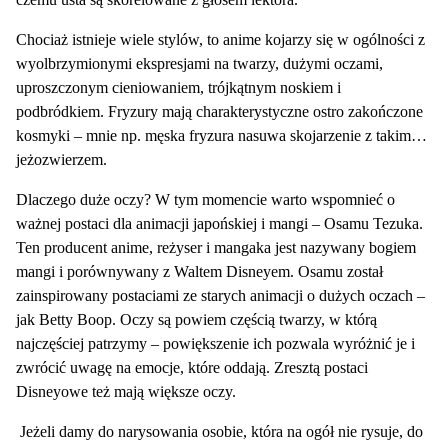
Chociaż istnieje wiele stylów, to anime kojarzy się w ogólności z
wyolbrzymionymi ekspresjami na twarzy, dużymi oczami,
uproszczonym cieniowaniem, trójkątnym noskiem i
podbródkiem. Fryzury mają charakterystyczne ostro zakończone
kosmyki – mnie np. męska fryzura nasuwa skojarzenie z takim…
jeżozwierzem.
Dlaczego duże oczy? W tym momencie warto wspomnieć o
ważnej postaci dla animacji japońskiej i mangi – Osamu Tezuka.
Ten producent anime, reżyser i mangaka jest nazywany bogiem
mangi i porównywany z Waltem Disneyem. Osamu został
zainspirowany postaciami ze starych animacji o dużych oczach –
jak Betty Boop. Oczy są powiem częścią twarzy, w którą
najczęściej patrzymy – powiększenie ich pozwala wyróżnić je i
zwrócić uwagę na emocje, które oddają. Zresztą postaci
Disneyowe też mają większe oczy.
Jeżeli damy do narysowania osobie, która na ogół nie rysuje, do