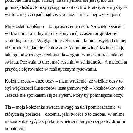
podobne ilustracje. Wierzę, że ta stylistka nie jest tylko dla
gimnazjalistów, którzy rysują na kartkach w kratkę. Ale myślę, że
warto z niej czerpać mądrze. Co można np. z niej wyczerpać?
Mnie ostatnio olśniło – to uproszczenie cieni. Na wielu szkicach
widziałam taki ładny uproszczony cień, czasem odgrodzony
schludną kreską. Wygląda to estetycznie i fajnie – wygląda lepiej
niż brudne i gładkie cieniowanie. W anime widać kwintesencję
takiego odważnego cieniowania – ograniczanie strefy cienia od
światła. Pozwala to utrzymać rysunki w schludności. A metoda ta
przydaje się również w realistycznym rysowaniu.
Kolejna rzecz – duże oczy – mam wrażenie, że wielkie oczy to
styl większości ilustratorów instagramowych – kreskówkowych.
Jeszcze nie spotkałam się ze stylem, który by pomniejszał oczy.
Tła – moja koleżanka zwraca uwagę na tła i pomieszczenia, w
których są postacie – docenia, jeśli twórca o to zadbał. W anime
można zobaczyć, jak pięknie wnętrza i budynki są jakby drugim
bohaterem.