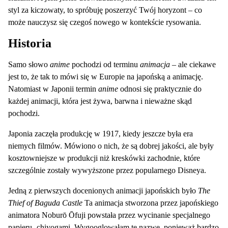
styl za kiczowaty, to spróbuję poszerzyć Twój horyzont – co
może nauczysz się czegoś nowego w kontekście rysowania.
Historia
Samo słowo
anime
pochodzi od terminu
animacja
– ale ciekawe
jest to, że tak to mówi się w Europie na japońską a animację.
Natomiast w Japonii termin
anime
odnosi się praktycznie do
każdej animacji, która jest żywa, barwna i nieważne skąd
pochodzi.
Japonia zaczęła produkcję w 1917, kiedy jeszcze była era
niemych filmów. Mówiono o nich, że są dobrej jakości, ale były
kosztowniejsze w produkcji niż kreskówki zachodnie, które
szczególnie zostały wywyższone przez popularnego Disneya.
Jedną z pierwszych docenionych animacji japońskich było
The
Thief of Baguda Castle
Ta animacja stworzona przez japońskiego
animatora Noburō Ōfuji powstała przez wycinanie specjalnego
papieru -chiyogami. Wygooglowałam tę nazwę, ponieważ bardzo