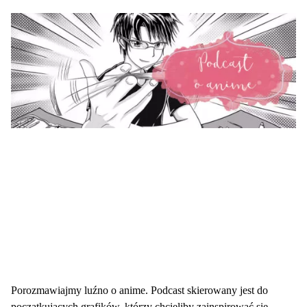
Porozmawiajmy luźno o anime. Podcast skierowany jest do
początkujących grafików, którzy chcieliby zainspirować się