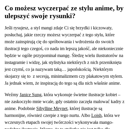
Co możesz wyczerpać ze stylu anime, by
ulepszyć swoje rysunki?
Jeśli rysujesz, a styl mangi zdaje Ci się brzydki i kiczowaty,
posłuchaj, jakie rzeczy możesz wyczerpać z tego stylu, które
może zainspirują cię do spróbowania i wdrożenia do swoich
ilustracji tego czegoś, co nada im lepszą jakość, ale niekoniecznie
będzie w ogóle przypominał mangę. Śledzę wielu ilustratorów na
instagramie i widzę, jak stylistyka niektórych z nich przeniknięta
jest czymś, co ja nazywam taką… japońskością. Niektórym
skojarzy się to z secesją, minimalizmem czy plakatowym stylem.
Ja jednak wiem, że inspiracją do tego są dla nich właśnie anime.
Weźmy
Janice Sung
, która wykonuje świetne ilustracje kobiet –
nie zaskoczyło mnie wcale, gdy ostatnio zaczęła malować kadry z
anime. Podobnie
Sibylline Meynet
, której ilustracje są
harmonijne, również czerpie z tego nurtu. Albo
Loish
, która we
wczesnych etapach swojej twórczości wykonywała mango-